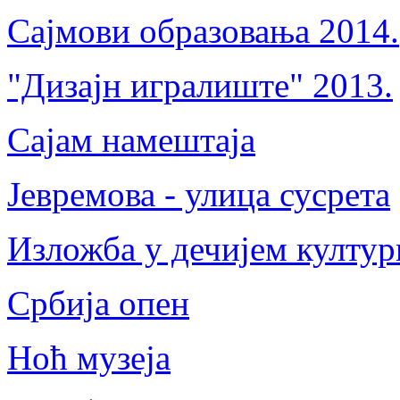
Сајмови образовања 2014.
"Дизајн игралиште" 2013.
Сајам намештаја
Јевремова - улица сусрета
Изложба у дечијем култу
Србија опен
Ноћ музеја