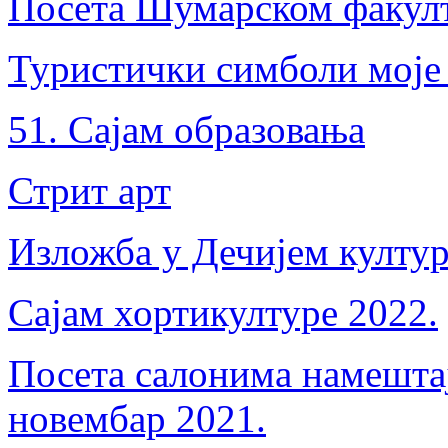
Посета Шумарском факул
Туристички симболи моје
51. Сајам образовања
Стрит арт
Изложба у Дечијем култур
Сајам хортикултуре 2022.
Посета салонима намешта
новембар 2021.