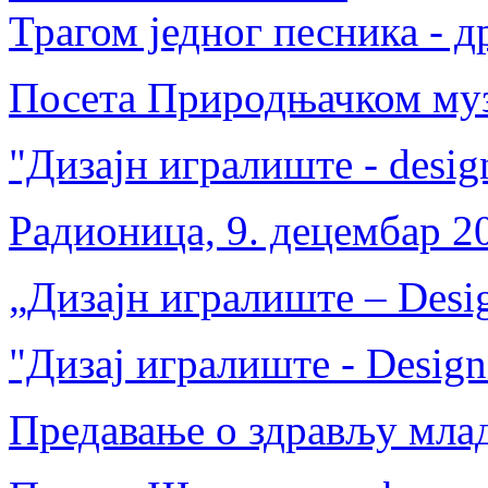
Трагом једног песника - 
Посета Природњачком музе
"Дизајн игралиште - desig
Радионица, 9. децембар 2
„Дизајн игралиште – Desig
"Дизај игралиште - Design
Предавање о здрављу мла