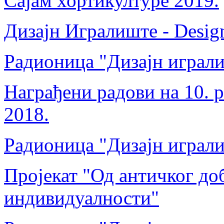
Сајам хортикултуре 2019.
Дизајн Игралиште - Desig
Радионица "Дизајн играли
Награђени радови на 10. 
2018.
Радионица "Дизајн играли
Пројекат "Од античког до
индивидуалности"