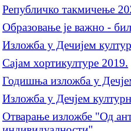
Републичко такмичење 20
Образовање је важно - би
Изложба у Дечијем култур
Сајам хортикултуре 2019.
Годишња изложба у Дечјем
Изложба у Дечјем културн
Отварање изложбе "Од ант
индивидуалности"