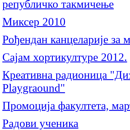
републичко такмичење
Миксер 2010
Рођендан канцеларије за 
Сајам хортикултуре 2012.
Креативна радионица "Диз
Playgraound"
Промоција факултета, мар
Радови ученика