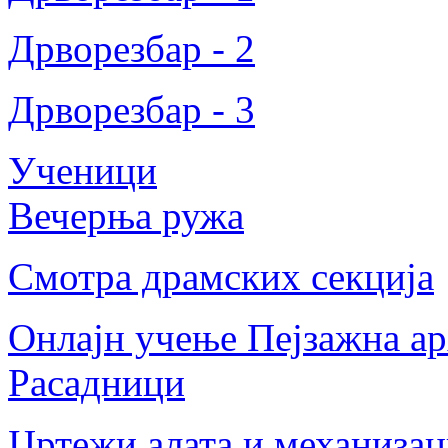
Дрворезбар - 2
Дрворезбар - 3
Ученици
Вечерња ружа
Смотра драмских секција
Онлајн учење Пејзажна ар
Расадници
Цртежи алата и механизац