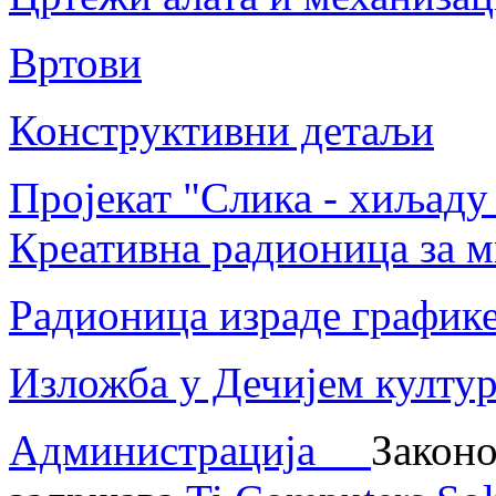
Вртови
Конструктивни детаљи
Пројекат "Слика - хиљаду
Креативна радионица за м
Радионица израде график
Изложба у Дечијем култу
Администрација
Законо