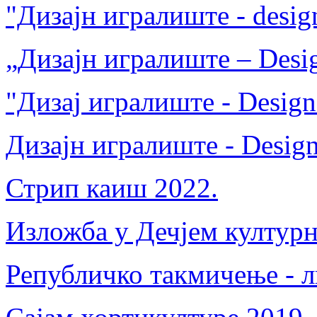
"Дизајн игралиште - desig
„Дизајн игралиште – Desig
"Дизај игралиште - Design
Дизајн игралиште - Design
Стрип каиш 2022.
Изложба у Дечјем културн
Републичко такмичење - л