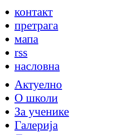
контакт
претрага
мапа
rss
насловна
Актуелно
О школи
За ученике
Галерија