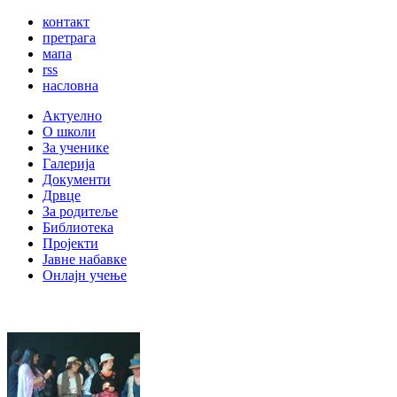
контакт
претрага
мапа
rss
насловна
Актуелно
О школи
За ученике
Галерија
Документи
Дрвце
За родитеље
Библиотека
Пројекти
Јавне набавке
Онлајн учење