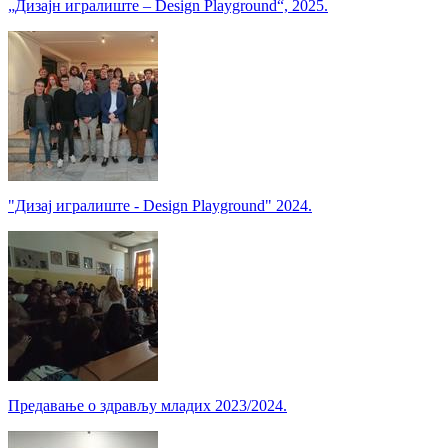
„Дизајн игралиште – Design Playground“, 2025.
"Дизај игралиште - Design Playground" 2024.
Предавање о здрављу младих 2023/2024.