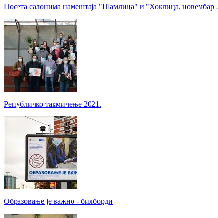
Посета салонима намештаја "Шамлица" и "Хоклица, новембар 
Републичко такмичење 2021.
Образовање је важно - билборди