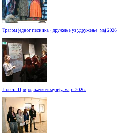
Трагом једног песника - дружење уз удружење, мај 2026
Посета Природњачком музеју, март 2026.