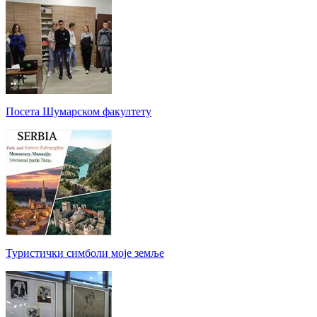
Посета Шумарском факултету
Туристички симболи моје земље