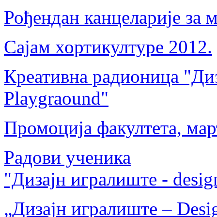
Рођендан канцеларије за 
Сајам хортикултуре 2012.
Креативна радионица "Диз
Playgraound"
Промоција факултета, мар
Радови ученика
"Дизајн игралиште - desig
„Дизајн игралиште – Desig