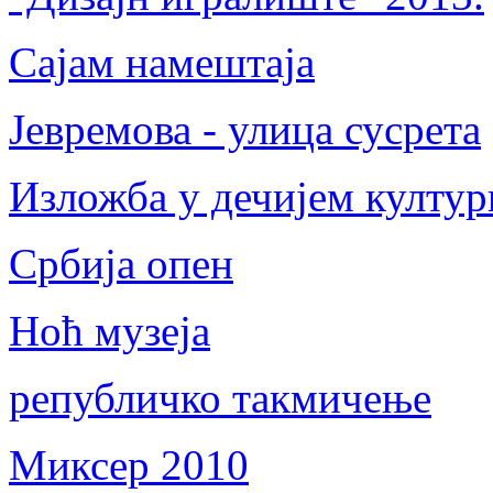
Сајам намештаја
Јевремова - улица сусрета
Изложба у дечијем култу
Србија опен
Ноћ музеја
републичко такмичење
Миксер 2010