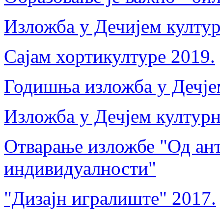
Изложба у Дечијем култур
Сајам хортикултуре 2019.
Годишња изложба у Дечјем
Изложба у Дечјем културн
Отварање изложбе "Од ант
индивидуалности"
"Дизајн игралиште" 2017.