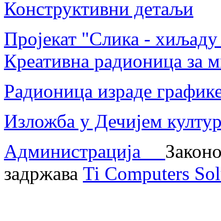
Конструктивни детаљи
Пројекат "Слика - хиљаду
Креативна радионица за м
Радионица израде график
Изложба у Дечијем култу
Администрација
Законо
задржава
Ti Computers Sol