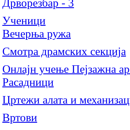
Дрворезбар - 3
Ученици
Вечерња ружа
Смотра драмских секција
Онлајн учење Пејзажна ар
Расадници
Цртежи алата и механизац
Вртови