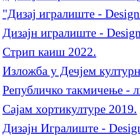
"Дизај игралиште - Design
Дизајн игралиште - Design
Стрип каиш 2022.
Изложба у Дечјем културн
Републичко такмичење - л
Сајам хортикултуре 2019.
Дизајн Игралиште - Desig