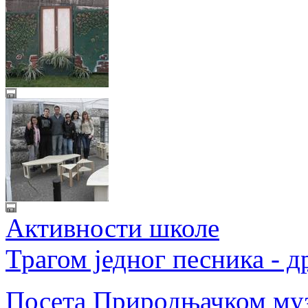
Активности школе
Трагом једног песника - 
Посета Природњачком музе