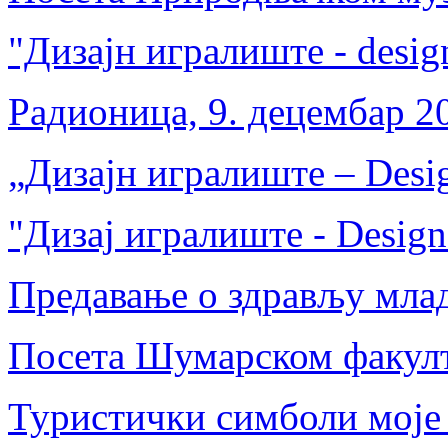
"Дизајн игралиште - desig
Радионица, 9. децембар 2
„Дизајн игралиште – Desig
"Дизај игралиште - Design
Предавање о здрављу мла
Посета Шумарском факул
Туристички симболи моје