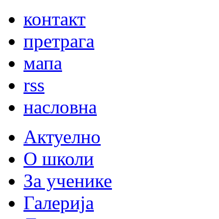
контакт
претрага
мапа
rss
насловна
Актуелно
О школи
За ученике
Галерија