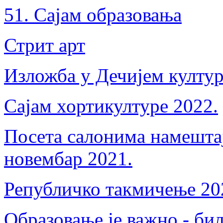
51. Сајам образовања
Стрит арт
Изложба у Дечијем култур
Сајам хортикултуре 2022.
Посета салонима намешта
новембар 2021.
Републичко такмичење 20
Образовање је важно - би