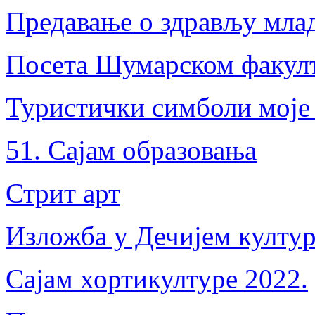
Предавање о здрављу мла
Посета Шумарском факул
Туристички симболи моје
51. Сајам образовања
Стрит арт
Изложба у Дечијем култур
Сајам хортикултуре 2022.