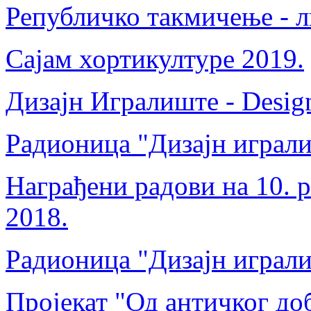
Републичко такмичење - л
Сајам хортикултуре 2019.
Дизајн Игралиште - Desig
Радионица "Дизајн играли
Награђени радови на 10. 
2018.
Радионица "Дизајн играли
Пројекат "Од античког до