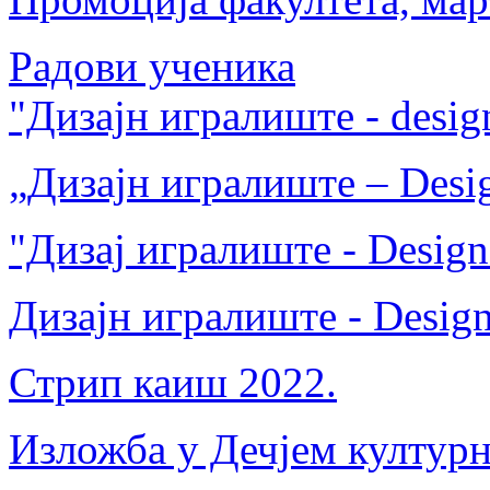
Радови ученика
"Дизајн игралиште - desig
„Дизајн игралиште – Desig
"Дизај игралиште - Design
Дизајн игралиште - Design
Стрип каиш 2022.
Изложба у Дечјем културн