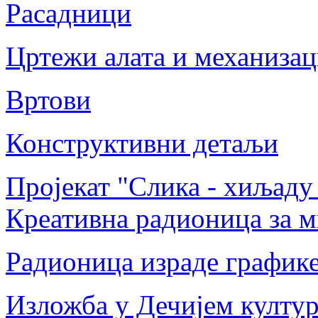
Расадници
Цртежи алата и механизац
Вртови
Конструктивни детаљи
Пројекат "Слика - хиљаду
Креативна радионица за м
Радионица израде график
Изложба у Дечијем култу