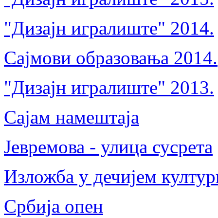
"Дизајн игралиште" 2014.
Сајмови образовања 2014.
"Дизајн игралиште" 2013.
Сајам намештаја
Јевремова - улица сусрета
Изложба у дечијем култу
Србија опен