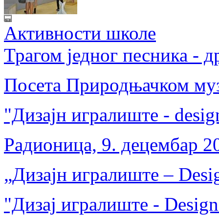
Активности школе
Трагом једног песника - 
Посета Природњачком музе
"Дизајн игралиште - desig
Радионица, 9. децембар 2
„Дизајн игралиште – Desig
"Дизај игралиште - Design