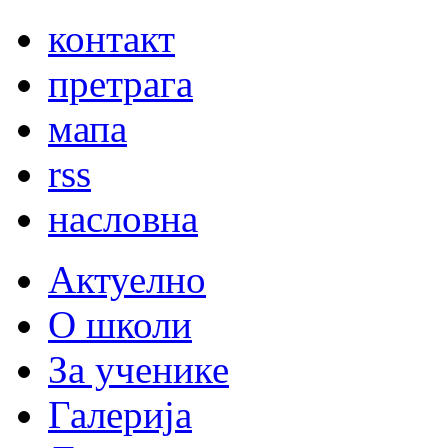
контакт
претрага
мапа
rss
насловна
Актуелно
О школи
За ученике
Галерија