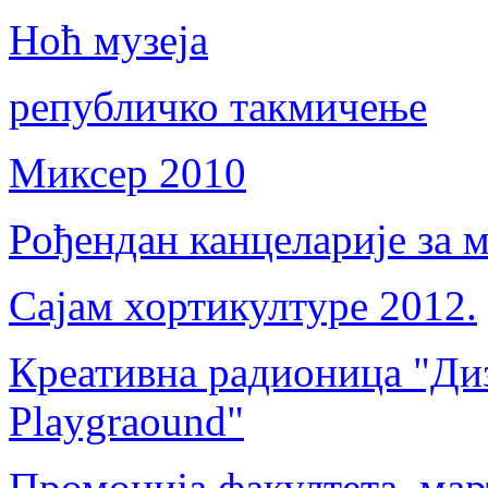
Ноћ музеја
републичко такмичење
Миксер 2010
Рођендан канцеларије за 
Сајам хортикултуре 2012.
Креативна радионица "Диз
Playgraound"
Промоција факултета, мар