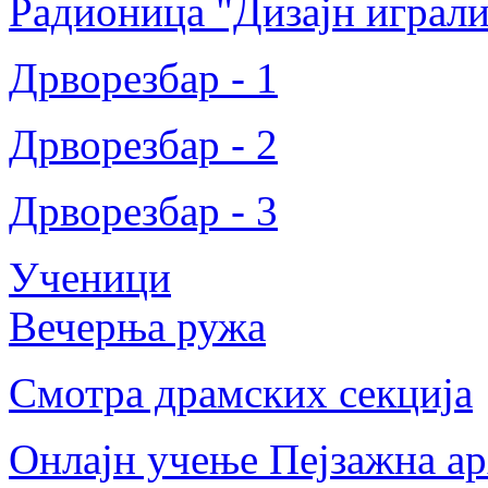
Радионица "Дизајн играли
Дрворезбар - 1
Дрворезбар - 2
Дрворезбар - 3
Ученици
Вечерња ружа
Смотра драмских секција
Онлајн учење Пејзажна ар