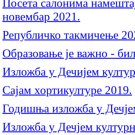
Посета салонима намешта
новембар 2021.
Републичко такмичење 20
Образовање је важно - би
Изложба у Дечијем култур
Сајам хортикултуре 2019.
Годишња изложба у Дечјем
Изложба у Дечјем културн