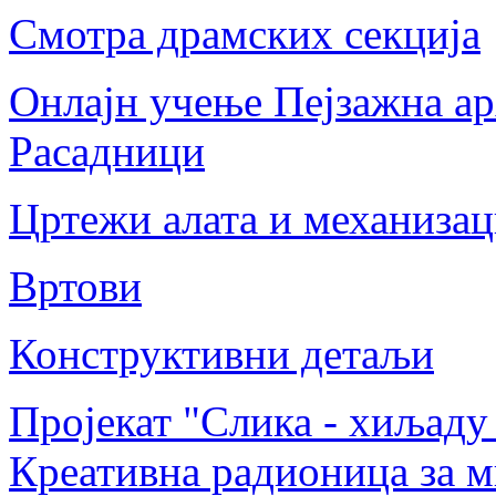
Смотра драмских секција
Онлајн учење Пејзажна ар
Расадници
Цртежи алата и механизац
Вртови
Конструктивни детаљи
Пројекат "Слика - хиљаду
Креативна радионица за м