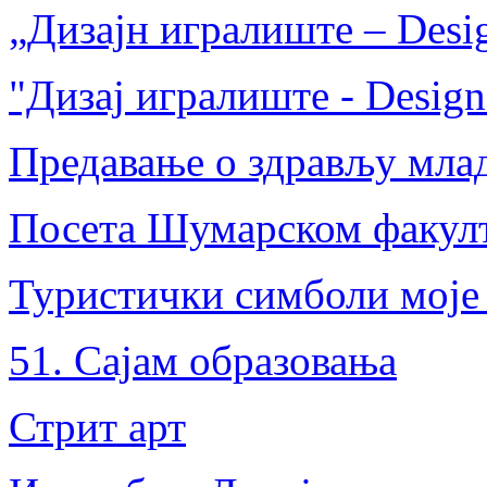
„Дизајн игралиште – Desig
"Дизај игралиште - Design
Предавање о здрављу мла
Посета Шумарском факул
Туристички симболи моје
51. Сајам образовања
Стрит арт