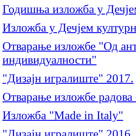
Годишња изложба у Дечјем
Изложба у Дечјем културн
Отварање изложбе "Од ант
индивидуалности"
"Дизајн игралиште" 2017.
Отварање изложбе радова 
Изложба "Made in Italy"
"Дизајн игралиште" 2016.