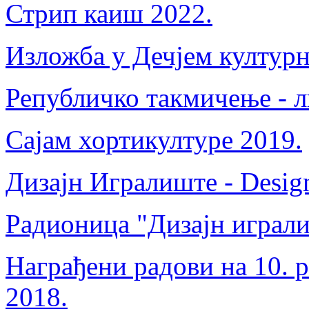
Стрип каиш 2022.
Изложба у Дечјем културн
Републичко такмичење - л
Сајам хортикултуре 2019.
Дизајн Игралиште - Desig
Радионица "Дизајн играли
Награђени радови на 10. 
2018.