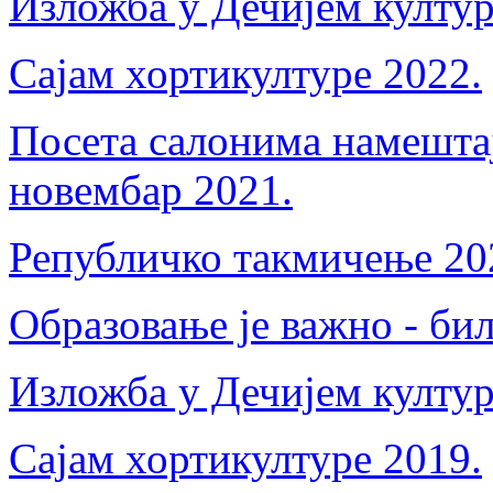
Изложба у Дечијем култур
Сајам хортикултуре 2022.
Посета салонима намешта
новембар 2021.
Републичко такмичење 20
Образовање је важно - би
Изложба у Дечијем култур
Сајам хортикултуре 2019.