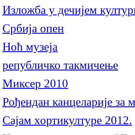
Изложба у дечијем култу
Србија опен
Ноћ музеја
републичко такмичење
Миксер 2010
Рођендан канцеларије за 
Сајам хортикултуре 2012.