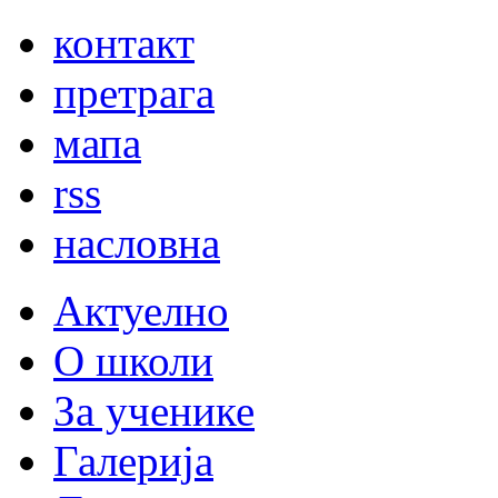
контакт
претрага
мапа
rss
насловна
Актуелно
О школи
За ученике
Галерија