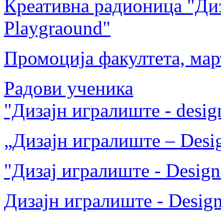
Креативна радионица "Диз
Playgraound"
Промоција факултета, мар
Радови ученика
"Дизајн игралиште - desig
„Дизајн игралиште – Desig
"Дизај игралиште - Design
Дизајн игралиште - Design