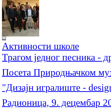
Активности школе
Трагом једног песника - 
Посета Природњачком музе
"Дизајн игралиште - desig
Радионица, 9. децембар 2