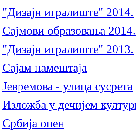
"Дизајн игралиште" 2014.
Сајмови образовања 2014.
"Дизајн игралиште" 2013.
Сајам намештаја
Јевремова - улица сусрета
Изложба у дечијем култу
Србија опен