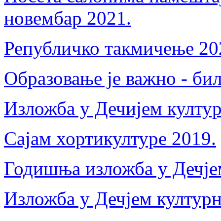
новембар 2021.
Републичко такмичење 20
Образовање је важно - би
Изложба у Дечијем култур
Сајам хортикултуре 2019.
Годишња изложба у Дечјем
Изложба у Дечјем културн