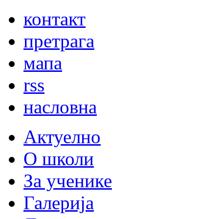
контакт
претрага
мапа
rss
насловна
Актуелно
О школи
За ученике
Галерија