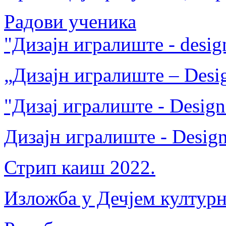
Радови ученика
"Дизајн игралиште - desig
„Дизајн игралиште – Desig
"Дизај игралиште - Design
Дизајн игралиште - Design
Стрип каиш 2022.
Изложба у Дечјем културн