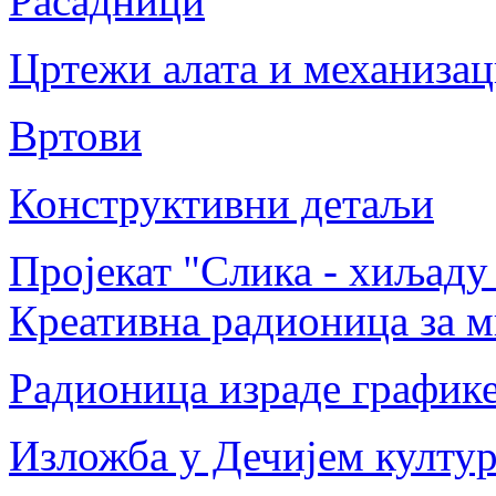
Расадници
Цртежи алата и механизац
Вртови
Конструктивни детаљи
Пројекат "Слика - хиљаду
Креативна радионица за м
Радионица израде график
Изложба у Дечијем култу