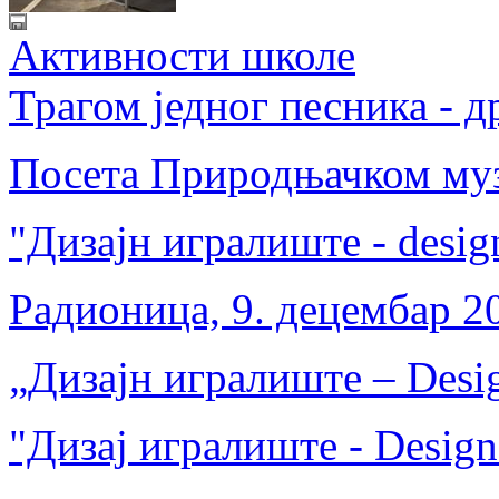
Активности школе
Трагом једног песника - 
Посета Природњачком музе
"Дизајн игралиште - desig
Радионица, 9. децембар 2
„Дизајн игралиште – Desig
"Дизај игралиште - Design