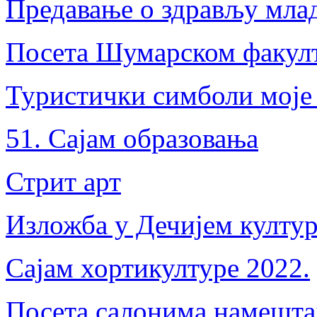
Предавање о здрављу мла
Посета Шумарском факул
Туристички симболи моје
51. Сајам образовања
Стрит арт
Изложба у Дечијем култур
Сајам хортикултуре 2022.
Посета салонима намешта