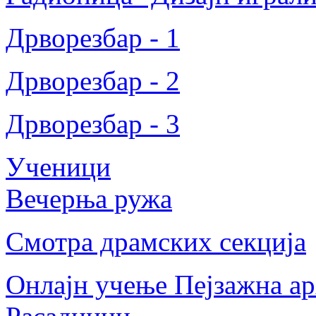
Дрворезбар - 1
Дрворезбар - 2
Дрворезбар - 3
Ученици
Вечерња ружа
Смотра драмских секција
Онлајн учење Пејзажна ар