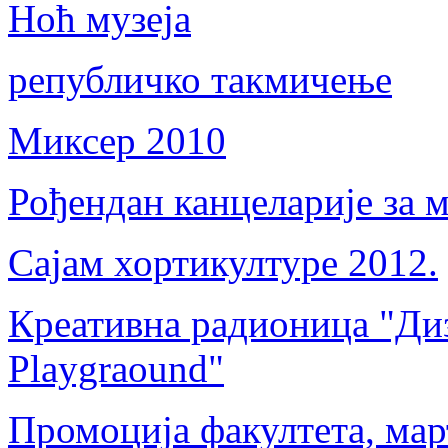
Ноћ музеја
републичко такмичење
Миксер 2010
Рођендан канцеларије за 
Сајам хортикултуре 2012.
Креативна радионица "Диз
Playgraound"
Промоција факултета, мар