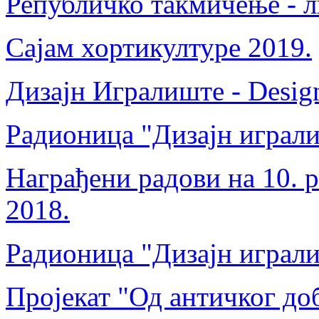
Републичко такмичење - л
Сајам хортикултуре 2019.
Дизајн Игралиште - Desig
Радионица "Дизајн играли
Награђени радови на 10. 
2018.
Радионица "Дизајн играли
Пројекат "Од античког до