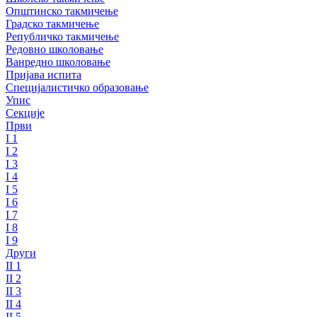
Општинско такмичење
Градско такмичење
Републичко такмичење
Редовно школовање
Ванредно школовање
Пријава испита
Специјалистичко образовање
Упис
Секције
Први
I 1
I 2
I 3
I 4
I 5
I 6
I 7
I 8
I 9
Други
II 1
II 2
II 3
II 4
II 5