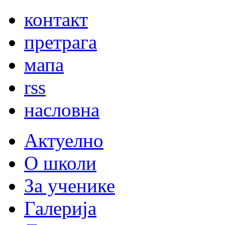
контакт
претрага
мапа
rss
насловна
Актуелно
О школи
За ученике
Галерија