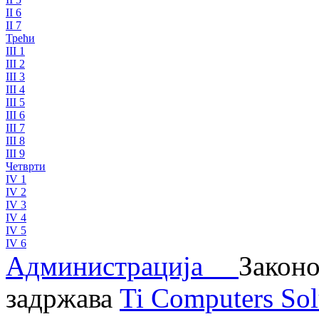
II 6
II 7
Трећи
III 1
III 2
III 3
III 4
III 5
III 6
III 7
III 8
III 9
Четврти
IV 1
IV 2
IV 3
IV 4
IV 5
IV 6
Администрација
Законо
задржава
Ti Computers Sol