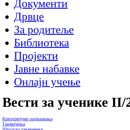
Документи
Дрвце
За родитеље
Библиотека
Пројекти
Јавне набавке
Онлајн учење
Вести за ученике
II
/
Критеријуми оцењивања
Такмичења
Школско такмичење