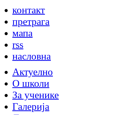
контакт
претрага
мапа
rss
насловна
Актуелно
О школи
За ученике
Галерија