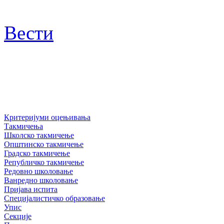
Вести
Критеријуми оцењивања
Такмичења
Школско такмичење
Општинско такмичење
Градско такмичење
Републичко такмичење
Редовно школовање
Ванредно школовање
Пријава испита
Специјалистичко образовање
Упис
Секције