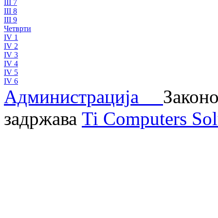
III 7
III 8
III 9
Четврти
IV 1
IV 2
IV 3
IV 4
IV 5
IV 6
Администрација
Законо
задржава
Ti Computers Sol