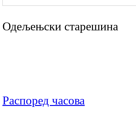
Одељењски старешина
Распоред часова