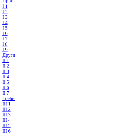
Први
I 1
I 2
I 3
I 4
I 5
I 6
I 7
I 8
I 9
Други
II 1
II 2
II 3
II 4
II 5
II 6
II 7
Трећи
III 1
III 2
III 3
III 4
III 5
III 6