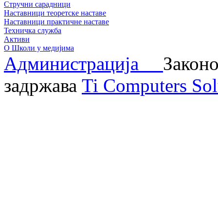
Стручни сарадници
Наставници теоретске наставе
Наставници практичне наставе
Техничка служба
Активи
О Школи у медијима
Администрација
Законо
задржава
Ti Computers Sol