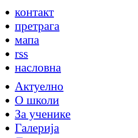
контакт
претрага
мапа
rss
насловна
Актуелно
О школи
За ученике
Галерија