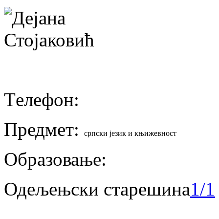
Tелефон:
Предмет:
српски језик и књижевност
Образовање:
Одељењски старешина
1/1