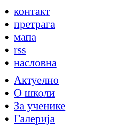
контакт
претрага
мапа
rss
насловна
Актуелно
О школи
За ученике
Галерија