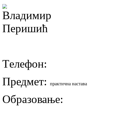
Tелефон:
Предмет:
практична настава
Образовање: