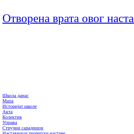
Отворена врата овог наст
Школа данас
Мапа
Историјат школе
Акта
Колектив
Управа
Стручни сарадници
Наставници теоретске наставе