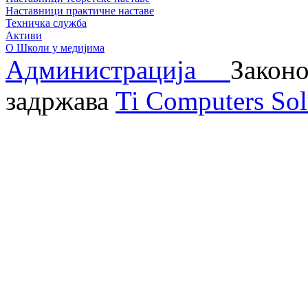
Наставници практичне наставе
Техничка служба
Активи
О Школи у медијима
Администрација
Законо
задржава
Ti Computers Sol