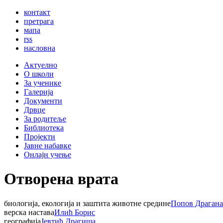
контакт
претрага
мапа
rss
насловна
Актуелно
О школи
За ученике
Галерија
Документи
Дрвце
За родитеље
Библиотека
Пројекти
Јавне набавке
Онлајн учење
Отворена врата
биологија, екологија и заштита животне средине
Попов Драгана
верска настава
Илић Борис
географија
Јевтић Драгиша