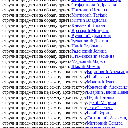
стручни предмети за обраду дрвета
Стојадиновић Драгана
стручни предмети за обраду дрвета
Пантовић Наташа
стручни предмети за обраду дрвета
Митровић Татјана
стручни предмети за обраду дрвета
Митић Владислав
стручни предмети за обраду дрвета
Кнежевић Ивана
стручни предмети за обраду дрвета
Врачарић Милутин
стручни предмети за обраду дрвета
Вучковић Драгомир
стручни предмети за обраду дрвета
Ђекановић Драган
стручни предмети за обраду дрвета
Илић Љубомир
стручни предмети за обраду дрвета
Раденовић Јелица
стручни предмети за обраду дрвета
Стаменковић Јасмина
стручни предмети за обраду дрвета
Марковић Марко
стручни предмети за обраду дрвета
Шакић Момир
стручни предмети за пејзажну архитектуру
Војиновић Александ
стручни предмети за пејзажну архитектуру
Илић Тања
стручни предмети за пејзажну архитектуру
Малетић Јелена
стручни предмети за пејзажну архитектуру
Ковачевић Александ
стручни предмети за пејзажну архитектуру
Влајнић Лакић Неве
стручни предмети за пејзажну архитектуру
Пејић Наташа
стручни предмети за пејзажну архитектуру
Дукић Марина
стручни предмети за пејзажну архитектуру
Јевтић Јелена
стручни предмети за пејзажну архитектуру
Бајић Зорица
стручни предмети за пејзажну архитектуру
Латиновић Алексан
стручни предмети за пејзажну архитектуру
Митровић Сандра