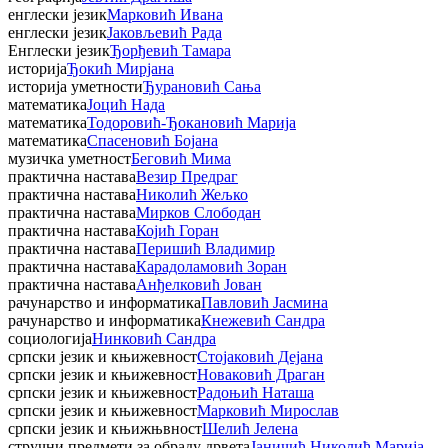
енглески језик
Марковић Ивана
енглески језик
Јаковљевић Рада
Енглески језик
Ђорђевић Тамара
историја
Ђокић Мирјана
историја уметности
Ђурановић Сања
математика
Јоцић Нада
математика
Тодоровић-Ђокановић Марија
математика
Спасеновић Бојана
музичка уметност
Беговић Мима
практична настава
Везир Предраг
практична настава
Николић Жељко
практична настава
Мирков Слободан
практична настава
Којић Горан
практична настава
Перишић Владимир
практична настава
Карадоламовић Зоран
практична настава
Анђелковић Јован
рачунарство и информатика
Павловић Јасмина
рачунарство и информатика
Кнежевић Сандра
социологија
Нинковић Сандра
српски језик и књижевност
Стојаковић Дејана
српски језик и књижевност
Новаковић Драган
српски језик и књижевност
Радоњић Наташа
српски језик и књижевност
Марковић Мирослав
српски језик и књижњвност
Шелић Јелена
стручни предмети за обраду дрвета
Јаничић Николић Марија