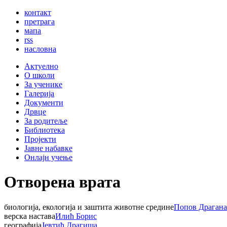
контакт
претрага
мапа
rss
насловна
Актуелно
О школи
За ученике
Галерија
Документи
Дрвце
За родитеље
Библиотека
Пројекти
Јавне набавке
Онлајн учење
Отворена врата
биологија, екологија и заштита животне средине
Попов Драгана
верска настава
Илић Борис
географија
Јевтић Драгиша