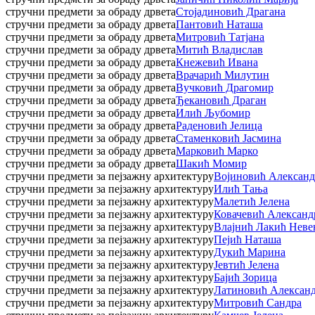
стручни предмети за обраду дрвета
Стојадиновић Драгана
стручни предмети за обраду дрвета
Пантовић Наташа
стручни предмети за обраду дрвета
Митровић Татјана
стручни предмети за обраду дрвета
Митић Владислав
стручни предмети за обраду дрвета
Кнежевић Ивана
стручни предмети за обраду дрвета
Врачарић Милутин
стручни предмети за обраду дрвета
Вучковић Драгомир
стручни предмети за обраду дрвета
Ђекановић Драган
стручни предмети за обраду дрвета
Илић Љубомир
стручни предмети за обраду дрвета
Раденовић Јелица
стручни предмети за обраду дрвета
Стаменковић Јасмина
стручни предмети за обраду дрвета
Марковић Марко
стручни предмети за обраду дрвета
Шакић Момир
стручни предмети за пејзажну архитектуру
Војиновић Александ
стручни предмети за пејзажну архитектуру
Илић Тања
стручни предмети за пејзажну архитектуру
Малетић Јелена
стручни предмети за пејзажну архитектуру
Ковачевић Александ
стручни предмети за пејзажну архитектуру
Влајнић Лакић Неве
стручни предмети за пејзажну архитектуру
Пејић Наташа
стручни предмети за пејзажну архитектуру
Дукић Марина
стручни предмети за пејзажну архитектуру
Јевтић Јелена
стручни предмети за пејзажну архитектуру
Бајић Зорица
стручни предмети за пејзажну архитектуру
Латиновић Алексан
стручни предмети за пејзажну архитектуру
Митровић Сандра