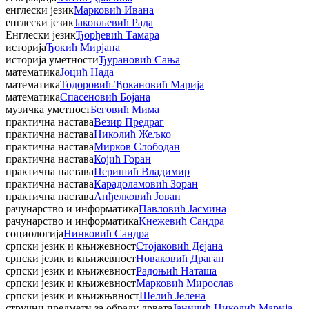
енглески језик
Марковић Ивана
енглески језик
Јаковљевић Рада
Енглески језик
Ђорђевић Тамара
историја
Ђокић Мирјана
историја уметности
Ђурановић Сања
математика
Јоцић Нада
математика
Тодоровић-Ђокановић Марија
математика
Спасеновић Бојана
музичка уметност
Беговић Мима
практична настава
Везир Предраг
практична настава
Николић Жељко
практична настава
Мирков Слободан
практична настава
Којић Горан
практична настава
Перишић Владимир
практична настава
Карадоламовић Зоран
практична настава
Анђелковић Јован
рачунарство и информатика
Павловић Јасмина
рачунарство и информатика
Кнежевић Сандра
социологија
Нинковић Сандра
српски језик и књижевност
Стојаковић Дејана
српски језик и књижевност
Новаковић Драган
српски језик и књижевност
Радоњић Наташа
српски језик и књижевност
Марковић Мирослав
српски језик и књижњвност
Шелић Јелена
стручни предмети за обраду дрвета
Јаничић Николић Марија