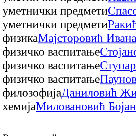
уметнички предмети
Спасо
уметнички предмети
Раки
физика
Мајсторовић Иван
физичко васпитање
Стојан
физичко васпитање
Ступар
физичко васпитање
Пауно
филозофија
Даниловић Жи
хемија
Миловановић Бојан