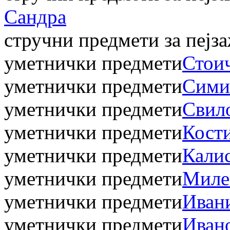
Сандра
стручни предмети за пејз
уметнички предмети
Стои
уметнички предмети
Сими
уметнички предмети
Свил
уметнички предмети
Кости
уметнички предмети
Калис
уметнички предмети
Миле
уметнички предмети
Иван
уметнички предмети
Иван