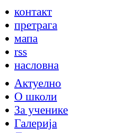
контакт
претрага
мапа
rss
насловна
Актуелно
О школи
За ученике
Галерија