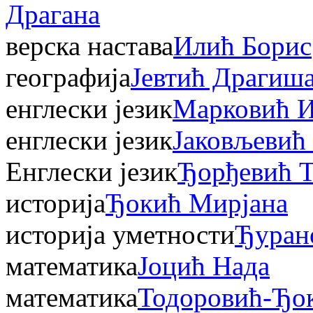
Драгана
верска настава
Илић Борис
географија
Јевтић Драгиш
енглески језик
Марковић И
енглески језик
Јаковљевић
Енглески језик
Ђорђевић 
историја
Ђокић Мирјана
историја уметности
Ђуран
математика
Јоцић Нада
математика
Тодоровић-Ђо