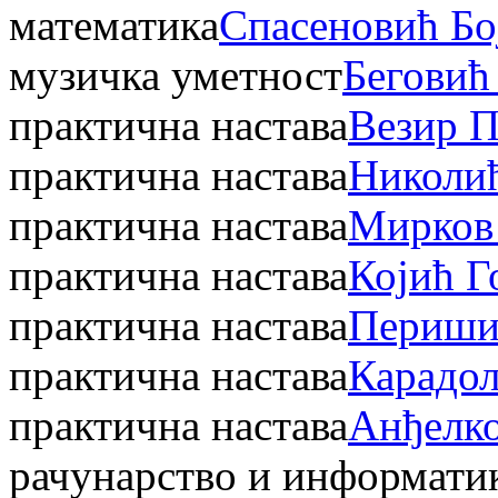
математика
Спасеновић Бо
музичка уметност
Бегови
практична настава
Везир П
практична настава
Николи
практична настава
Мирков
практична настава
Којић Г
практична настава
Периши
практична настава
Карадол
практична настава
Анђелко
рачунарство и информати