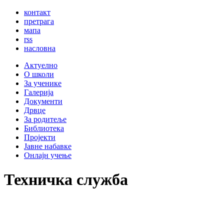
контакт
претрага
мапа
rss
насловна
Актуелно
О школи
За ученике
Галерија
Документи
Дрвце
За родитеље
Библиотека
Пројекти
Јавне набавке
Онлајн учење
Техничка служба