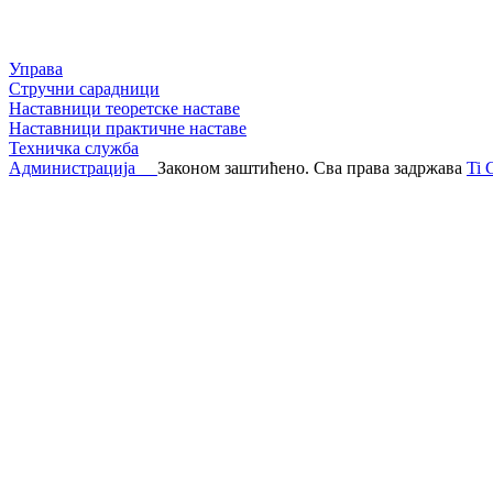
Управа
Стручни сарадници
Наставници теоретске наставе
Наставници практичне наставе
Техничка служба
Администрација
Законом заштићено. Сва права задржава
Ti 