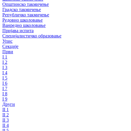
Општинско такмичење
Градско такмичење
Републичко такмичење
Редовно школовање
Ванредно школовање
Пријава испита
Специјалистичко образовање
Упис
Секције
Први
I 1
I 2
I 3
I 4
I 5
I 6
I 7
I 8
I 9
Други
II 1
II 2
II 3
II 4
II 5