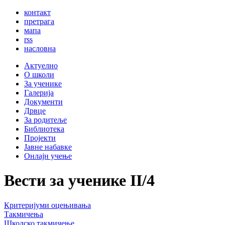
контакт
претрага
мапа
rss
насловна
Актуелно
О школи
За ученике
Галерија
Документи
Дрвце
За родитеље
Библиотека
Пројекти
Јавне набавке
Онлајн учење
Вести за ученике
II
/
4
Критеријуми оцењивања
Такмичења
Школско такмичење