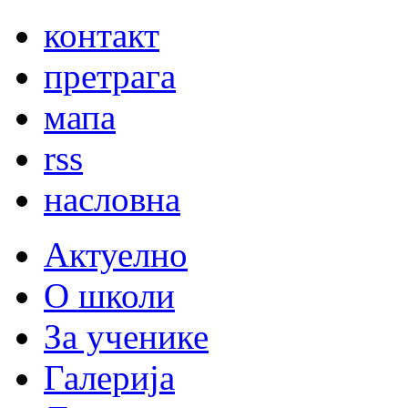
контакт
претрага
мапа
rss
насловна
Актуелно
О школи
За ученике
Галерија