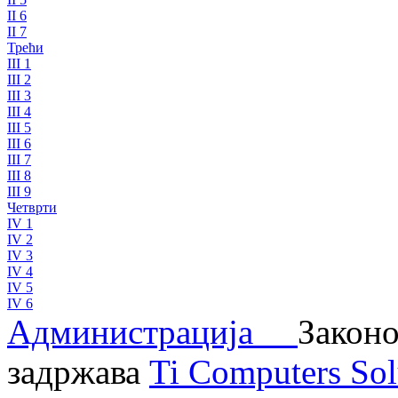
II 6
II 7
Трећи
III 1
III 2
III 3
III 4
III 5
III 6
III 7
III 8
III 9
Четврти
IV 1
IV 2
IV 3
IV 4
IV 5
IV 6
Администрација
Законо
задржава
Ti Computers Sol