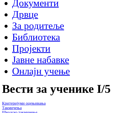
Документи
Дрвце
За родитеље
Библиотека
Пројекти
Јавне набавке
Онлајн учење
Вести за ученике
I
/
5
Критеријуми оцењивања
Такмичења
Школско такмичење