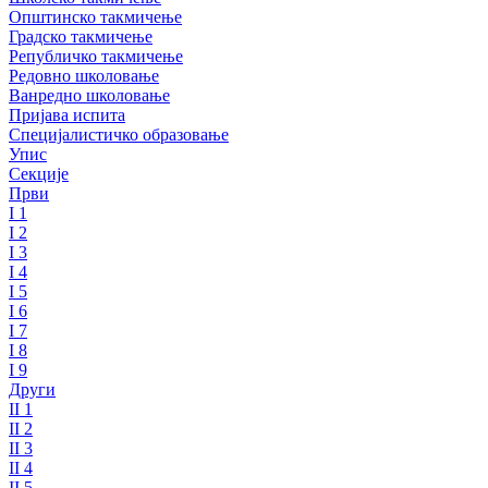
Општинско такмичење
Градско такмичење
Републичко такмичење
Редовно школовање
Ванредно школовање
Пријава испита
Специјалистичко образовање
Упис
Секције
Први
I 1
I 2
I 3
I 4
I 5
I 6
I 7
I 8
I 9
Други
II 1
II 2
II 3
II 4
II 5